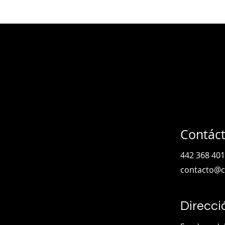
Contác
442 368 40
contacto@c
Direcci