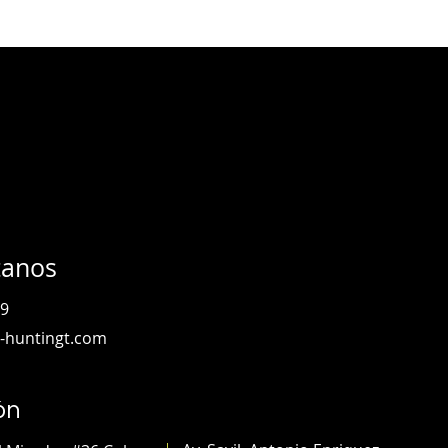
tanos
19
-huntingt.com
ón